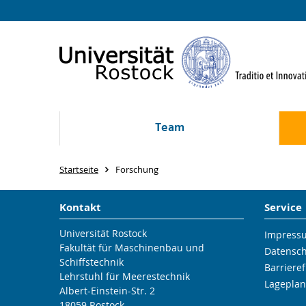
Team
Startseite
Forschung
Kontakt
Service
Universität Rostock
Impress
Fakultät für Maschinenbau und
Datensc
Schiffstechnik
Barrieref
Lehrstuhl für Meerestechnik
Lageplan
Albert-Einstein-Str. 2
18059 Rostock