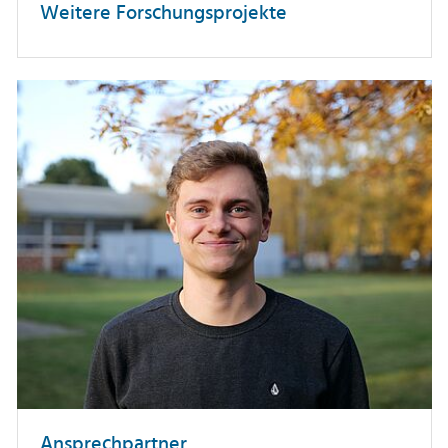
Weitere Forschungsprojekte
Rostock
Universität Rostock, Institut für
Automatisierungstechnik, Richard-Wagner-
Straße 31, 18119 Rostock
Fraunhofer, Institut für Optronik, Systemtechnik
und Bildauswertung (IOSB), Fraunhoferstraße 1,
76131 Karlsruhe
Gesamtsystem bestehend aus Unterwasser- und
Fraunhofer, Institut für Graphische
Oberflächeneinheit.
Datenverarbeitung (IGD), Alter Hafen Süd 6,
18069 Rostock
Ziel von Base2Swarm ist die Schaffung
innovativer Technologien die den Aufbau eines
Kraken Power GmbH, Alter Hafen Süd 6, 18069
akustischen
Rostock
Unterwasserkommunikationsnetzwerkes zur
informationstechnischen Vereinigung
Evologics GmbH, Wagner-Régeny-Straße
unterschiedlicher meerestechnischer
4, 12489 Berlin
Ansprechpartner