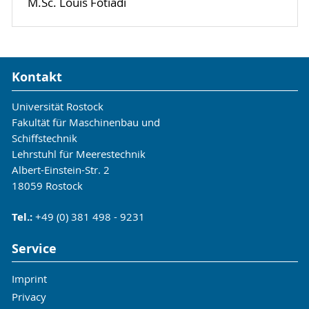
M.Sc. Louis Fotiadi
enthalten die Nebenknoten Sensorik zur
Umweltdatenerfassung. Das Netzwerk wird auch
dazu befähigt Daten an Land zu übertragen
Um das Netzwerk perspektivisch auch bis zu
Kontakt
einer Einsatztiefe von 1000 m schnell ausbringen
und bergen zu können, wird das Absetzen und
Universität Rostock
Einsammeln der stationären Knotenpunkte
Fakultät für Maschinenbau und
mittels eines ROVs realisiert. Mittels ASV wird
Schiffstechnik
das Netzwerk nach der Ausbringung
Lehrstuhl für Meerestechnik
eingemessen. Zusätzlich soll das Laden der
Albert-Einstein-Str. 2
18059 Rostock
Batterien der Knotenpunkte über das ROV
realisiert werden.
Tel.:
+49 (0) 381 498 - 9231
Die innerhalb des Netzwerks befindlichen
Service
Fahrzeugagenten werden mit akustischen
Modems ausgestattet und hierdurch befähigt
Imprint
Positions- sowie Missionsdaten innerhalb des
Privacy
Netzwerkes auszutauschen. Einige AUVs werden