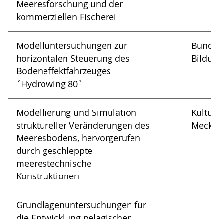
Meeresforschung und der
kommerziellen Fischerei
Modelluntersuchungen zur
Bundes
horizontalen Steuerung des
Bildun
Bodeneffektfahrzeuges
´Hydrowing 80`
Modellierung und Simulation
Kultus
struktureller Veränderungen des
Meckl
Meeresbodens, hervorgerufen
durch geschleppte
meerestechnische
Konstruktionen
Grundlagenuntersuchungen für
die Entwicklung pelagischer