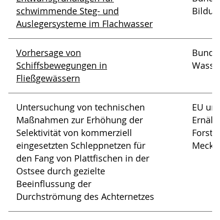
schwimmende Steg- und
Bildun
Auslegersysteme im Flachwasser
Vorhersage von
Bundes
Schiffsbewegungen in
Wasse
Fließgewässern
Untersuchung von technischen
EU und
Maßnahmen zur Erhöhung der
Ernähr
Selektivität von kommerziell
Forste
eingesetzten Schleppnetzen für
Meckl
den Fang von Plattfischen in der
Ostsee durch gezielte
Beeinflussung der
Durchströmung des Achternetzes