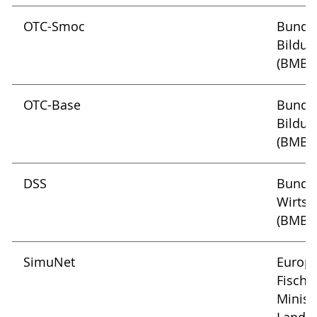
OTC-Smoc
Bundes
Bildun
(BMBF
OTC-Base
Bundes
Bildun
(BMBF
DSS
Bundes
Wirtsc
(BMBF
SimuNet
Europä
Fische
Minist