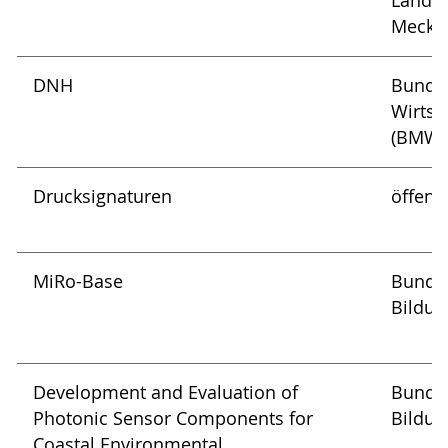
Landwi
Meckl
DNH
Bundes
Wirtsc
(BMWi
Drucksignaturen
öffent
MiRo-Base
Bundes
Bildun
Development and Evaluation of
Bundes
Photonic Sensor Components for
Bildun
Coastal Environmental