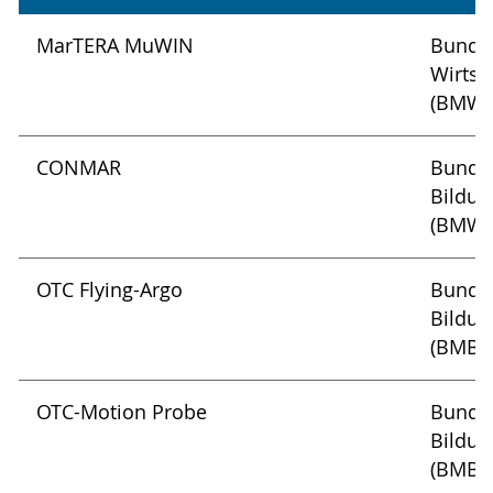
MarTERA MuWIN
Bundes
Wirtsc
(BMWK
CONMAR
Bundes
Bildu
(BMWi
OTC Flying-Argo
Bundes
Bildun
(BMBF
OTC-Motion Probe
Bundes
Bildun
(BMBF