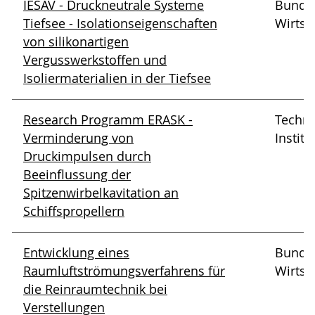
IESAV - Druckneutrale Systeme
Bundes
Tiefsee - Isolationseigenschaften
Wirtsc
von silikonartigen
Vergusswerkstoffen und
Isoliermaterialien in der Tiefsee
Research Programm ERASK -
Techno
Verminderung von
Institu
Druckimpulsen durch
Beeinflussung der
Spitzenwirbelkavitation an
Schiffspropellern
Entwicklung eines
Bundes
Raumluftströmungsverfahrens für
Wirtsc
die Reinraumtechnik bei
Verstellungen