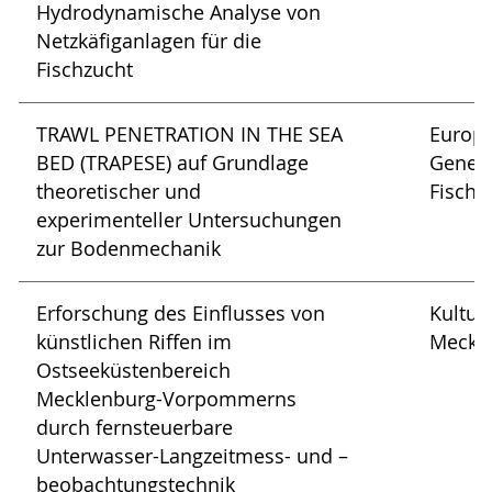
Hydrodynamische Analyse von
Netzkäfiganlagen für die
Fischzucht
TRAWL PENETRATION IN THE SEA
Europ
BED (TRAPESE) auf Grundlage
Genera
theoretischer und
Fische
experimenteller Untersuchungen
zur Bodenmechanik
Erforschung des Einflusses von
Kultus
künstlichen Riffen im
Meckl
Ostseeküstenbereich
Mecklenburg-Vorpommerns
durch fernsteuerbare
Unterwasser-Langzeitmess- und –
beobachtungstechnik