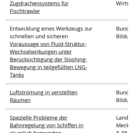
Zugdrachensystems für
Wirtsc
Fischtrawler
Entwicklung eines Werkzeugs zur
Bundes
schnellen und sicheren
Bildun
Voraussage von Fluid-Struktur-
Wechselwirkungen unter
Berücksichtigung der Sloshing-
Bewegung in teilgefüllten LNG-
Tanks
Luftströmung in verstellten
Bundes
Räumen
Bildun
Spezielle Probleme der
Landes
Bahnregelung von Schiffen in
Meckl