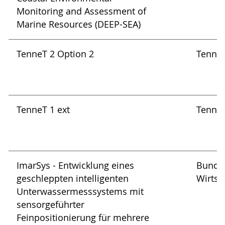
Monitoring and Assessment of
Marine Resources (DEEP-SEA)
TenneT 2 Option 2
Tenne
TenneT 1 ext
Tenne
ImarSys - Entwicklung eines
Bundes
geschleppten intelligenten
Wirtsc
Unterwassermesssystems mit
sensorgeführter
Feinpositionierung für mehrere