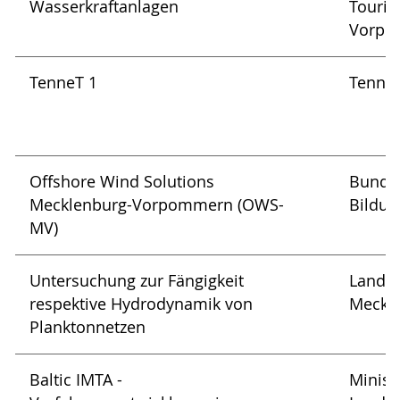
Wasserkraftanlagen
Touri
Vorpo
TenneT 1
Tenne
Offshore Wind Solutions
Bundes
Mecklenburg-Vorpommern (OWS-
Bildun
MV)
Untersuchung zur Fängigkeit
Landes
respektive Hydrodynamik von
Meckl
Planktonnetzen
Baltic IMTA -
Minist