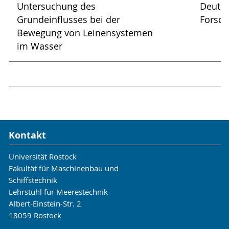
Untersuchung des
Deuts
Grundeinflusses bei der
Forsch
Bewegung von Leinensystemen
im Wasser
Kontakt
Universität Rostock
Fakultät für Maschinenbau und
Schiffstechnik
Lehrstuhl für Meerestechnik
Albert-Einstein-Str. 2
18059 Rostock