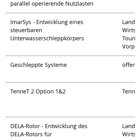
parallel operierende Nutzlasten
ImarSys - Entwicklung eines
Landes
steuerbaren
Wirtsc
Unterwasserschleppkörpers
Touri
Vorpo
Geschleppte Systeme
öffent
TenneT 2 Option 1&2
Tenne
DELA-Rotor - Entwicklung des
Landes
DELA-Rotors für
Wirtsc