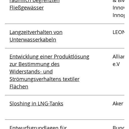
räumlich begrenzten
& BMB
Fließgewässer
Innovat
Innopr
Langzeitverhalten von
LEONI
Unterwasserkabeln
Entwicklung einer Produktlösung
Allian
zur Bestimmung des
e.V
Widerstands- und
Strömungsverhaltens textiler
Flächen
Sloshing in LNG-Tanks
Aker 
Entwurfsgrundlagen für
Bundes