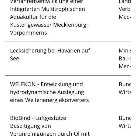
Verfahrensentwicklung einer
Landwi
Integrierten Multitrophischen
Verbra
Aquakultur für die
Meckl
Küstengewässer Mecklenburg-
Vorpommerns
Lecksicherung bei Havarien auf
Minist
See
Bau u
Meckl
WELEKON - Entwicklung und
Bundes
hydrodynamische Auslegung
Wirtsc
eines Wellenenergiekonverters
BioBind - Luftgestütze
Bundes
Beseitigung von
Wirtsc
Verunreinigungen durch Öl mit